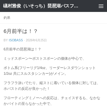
礒村雅俊（いそっち）琵琶湖バスフィッシングガイドブログ
コンテンツへスキップ
釣果
6月前半は！？
BY
ISOBASS
·
2026年6月25日
6月前半の琵琶湖は！？
ミッドスポーン〜ポストスポーンの個体が中心で、
ボトム系(フリーリグ1/4oz、リーダーレスダウンショット
1/2oz 共にスルスタシンカー)がメイン。
フラフラ泳いでたり、縦ストに着いている個体に対しては、
ホバストの反応が良かった！
フローティングミノーへの反応は、チェイスするも、なかな
かバイトの至らなかった中で、