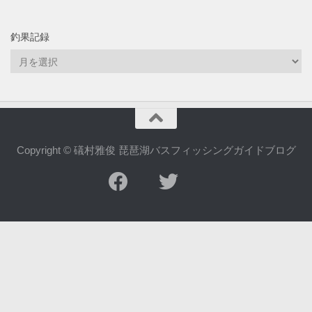
釣果記録
釣
果
記
録
Copyright © 礒村雅俊 琵琶湖バスフィッシングガイドブログ